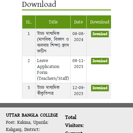
Download
SL.
Title
Date
Download
1
উচচ মাধ্যমিক
08-08-
Download
(মানবিক, বিজ্ঞান ও
2024
ব্যবসায় শিক্ষা) ক্লাস
রুটিন
2
Leave
08-11-
Download
Application
2023
Form
(Teachers/Staff)
3
উচচ মাধ্যমিক
12-09-
Download
স্বীকৃতিপত্র
2023
UTTAR BANGLA COLLEGE
Total
Post: Kakina, Upazila:
Visitors:
Kaliganj, District: